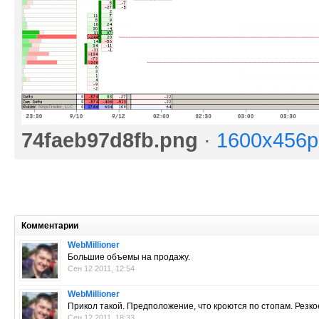
74faeb97d8fb.png
·
1600x456p
Комментарии
WebMillioner
Большие объемы на продажу.
Сен 12 2011, 12:54
WebMillioner
Прикол такой. Предположение, что кроются по стопам. Резко
Сен 12 2011, 18:33