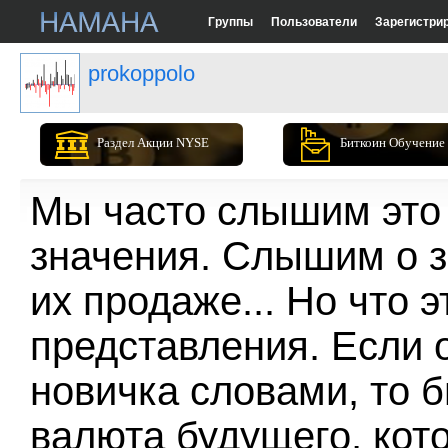
Группы
Пользователи
Зарегистри
prokoppolo
Раздел Акции NYSE
Биткоин Обучение
Мы часто слышим это 
значения. Слышим о з
их продаже... Но что 
представления. Если 
новичка словами, то б
валюта будущего, кот