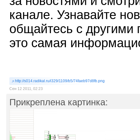
за новостями и смотр
канале. Узнавайте н
общайтесь с другими 
это самая информацио
http://s014.radikal.ru/i329/1109/b5/74faeb97d8fb.png
Сен 12 2011, 02:23
Прикреплена картинка: