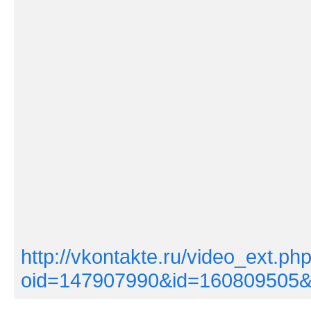
http://vkontakte.ru/video_ext.ph
oid=147907990&id=160809505