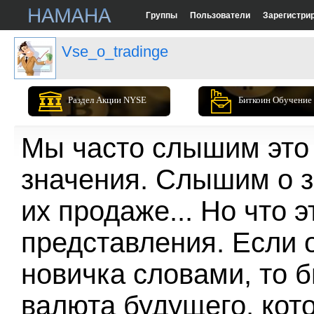
Группы
Пользователи
Зарегистри
Vse_o_tradinge
Раздел Акции NYSE
Биткоин Обучение
Мы часто слышим это 
значения. Слышим о з
их продаже... Но что 
представления. Если 
новичка словами, то б
валюта будущего, кот