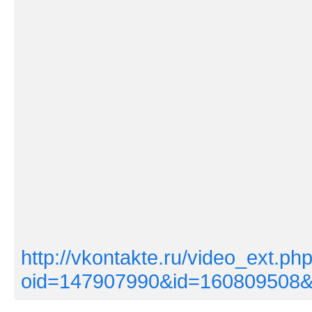
http://vkontakte.ru/video_ext.ph
oid=147907990&id=160809508