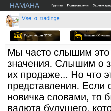
Группы
Пользователи
Зарегистри
Vse_o_tradinge
Раздел Акции NYSE
Биткоин Обучение
Мы часто слышим это 
значения. Слышим о з
их продаже... Но что 
представления. Если 
новичка словами, то б
валюта будущего, кот