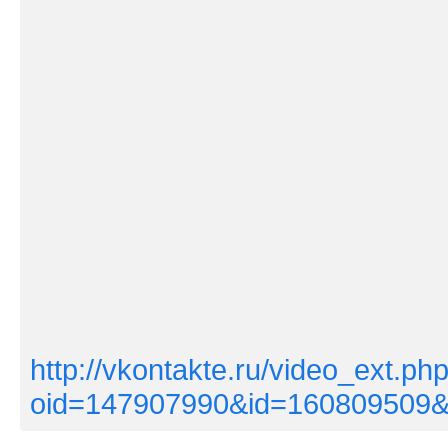
http://vkontakte.ru/video_ext.ph
oid=147907990&id=160809509