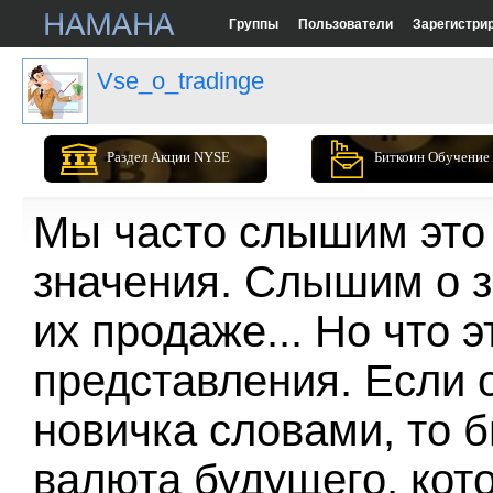
Группы
Пользователи
Зарегистри
Vse_o_tradinge
Раздел Акции NYSE
Биткоин Обучение
Мы часто слышим это 
значения. Слышим о з
их продаже... Но что 
представления. Если 
новичка словами, то б
валюта будущего, кот