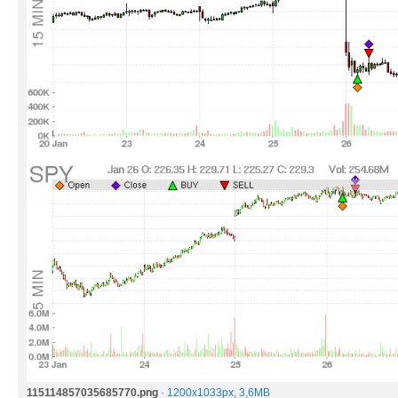
115114857035685770.png
·
1200x1033px, 3,6MB