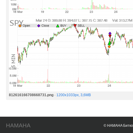
812616166708668731.png
·
1200x1033px, 3,6MB
HAMAHA
© HAMAHA Биткои