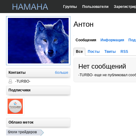
Группы
Пользователи
Зарегистри
Антон
Сообщения
Информация
Под
Все
Посты
Твиты
RSS
Нет сообщений
Контакты
больше
-TURBO- еще не публиковал соо
-TURBO-
Подписчики
Облако меток
блоги трейдеров