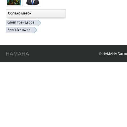
Облако меток
блоги трейдеров
Книга Биткоин
HAMAHA
© HAMAHA Биткои