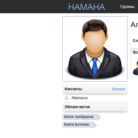
Группы
А
Со
Вс
Контакты
больше
Albinaroo
Облако меток
блоги трейдеров
Книга Биткоин