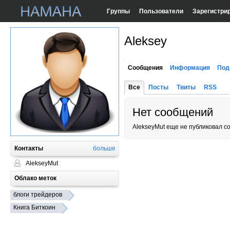
Группы
Пользователи
Зарегистри
Aleksey
Сообщения
Информация
Под
Все
Посты
Твиты
RSS
Нет сообщений
AlekseyMut еще не публиковал с
Контакты
больше
AlekseyMut
Облако меток
блоги трейдеров
Книга Биткоин