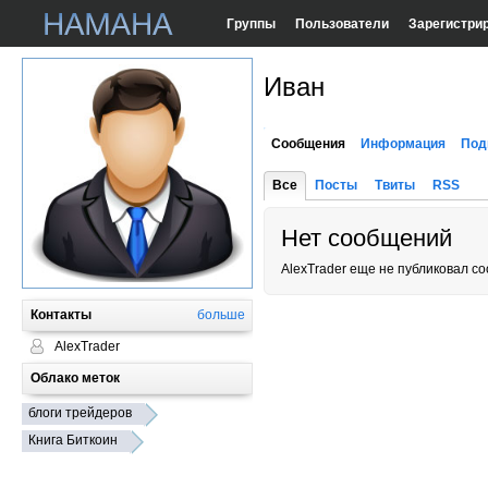
Группы
Пользователи
Зарегистри
Иван
Сообщения
Информация
Под
Все
Посты
Твиты
RSS
Нет сообщений
AlexTrader еще не публиковал с
Контакты
больше
AlexTrader
Облако меток
блоги трейдеров
Книга Биткоин