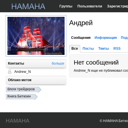
Группы
Пользователи
Зарегистри
Андрей
Сообщения
Информация
Под
Все
Посты
Твиты
RSS
Нет сообщений
Контакты
больше
Andrew_N еще не публиковал со
Andrew_N
Облако меток
блоги трейдеров
Книга Биткоин
HAMAHA
© HAMAHA Биткои