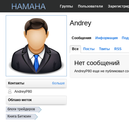
Группы
Пользователи
Зарегистри
Andrey
Сообщения
Информация
Под
Все
Посты
Твиты
RSS
Нет сообщений
AndreyP80 еще не публиковал с
Контакты
больше
AndreyP80
Облако меток
блоги трейдеров
Книга Биткоин