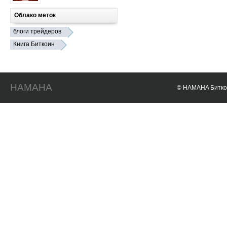
Облако меток
блоги трейдеров
Книга Биткоин
HAMAHA
© HAMAHA Биткои