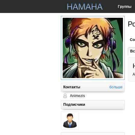
Группы
Р
Со
Вс
A
Контакты
больше
Animezis
Подписчики