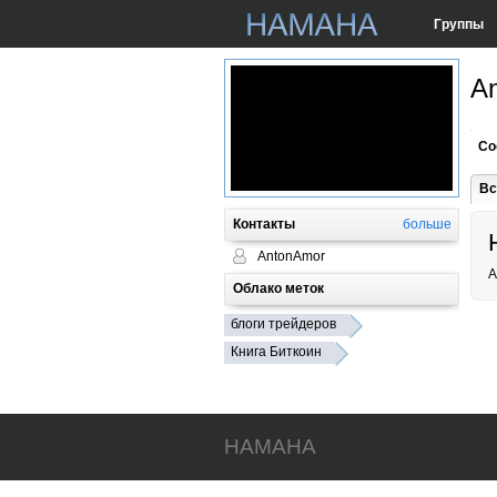
Группы
A
Со
Вс
Контакты
больше
AntonAmor
A
Облако меток
блоги трейдеров
Книга Биткоин
HAMAHA