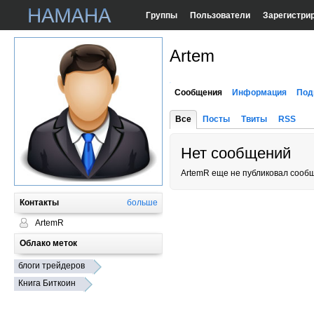
Группы
Пользователи
Зарегистри
Artem
Сообщения
Информация
Под
Все
Посты
Твиты
RSS
Нет сообщений
ArtemR еще не публиковал сооб
Контакты
больше
ArtemR
Облако меток
блоги трейдеров
Книга Биткоин