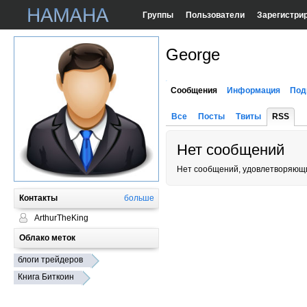
Группы
Пользователи
Зарегистри
George
Сообщения
Информация
Под
Все
Посты
Твиты
RSS
Нет сообщений
Нет сообщений, удовлетворяющи
Контакты
больше
ArthurTheKing
Облако меток
блоги трейдеров
Книга Биткоин