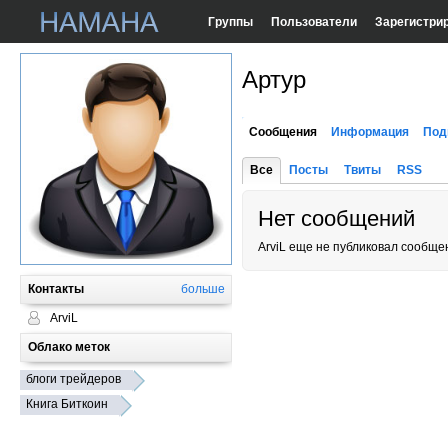
Группы
Пользователи
Зарегистри
Артур
Сообщения
Информация
Под
Все
Посты
Твиты
RSS
Нет сообщений
ArviL еще не публиковал сообще
Контакты
больше
ArviL
Облако меток
блоги трейдеров
Книга Биткоин