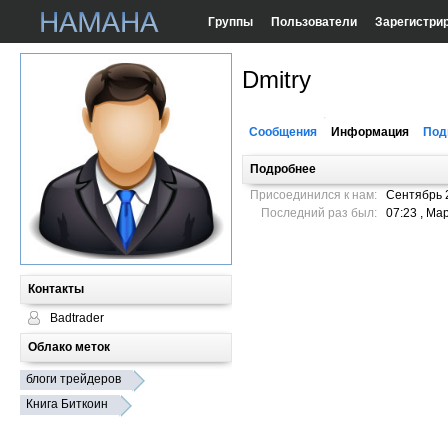
Группы
Пользователи
Зарегистри
Dmitry
Сообщения
Информация
Под
Подробнее
Присоединился к нам:
Сентябрь 
Последний раз был:
07:23 , Ма
Контакты
Badtrader
Облако меток
блоги трейдеров
Книга Биткоин