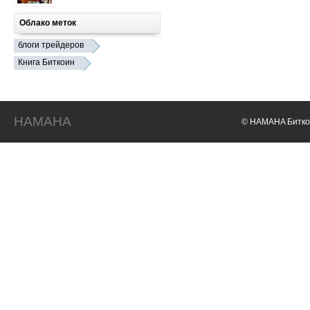
Облако меток
блоги трейдеров
Книга Биткоин
HAMAHA
© HAMAHA Биткои