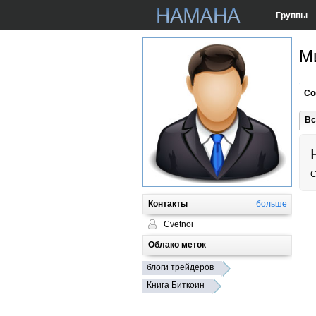
Группы
М
Со
Вс
C
Контакты
больше
Cvetnoi
Облако меток
блоги трейдеров
Книга Биткоин