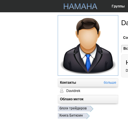
Группы
Da
Со
Вс
D
Контакты
больше
Davidrek
Облако меток
блоги трейдеров
Книга Биткоин