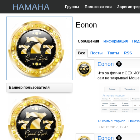
Группы
Пользователи
Зарегистри
Eonon
Сообщения
Информация
Под
Все
Посты
Твиты
RSS
Eonon
Что за фигня с СЕХ ИО?
сам не закрывал! Моше
Баннер пользователя
13 комментариев
·
Показа
Окт 15 2017, 12:47
Eonon