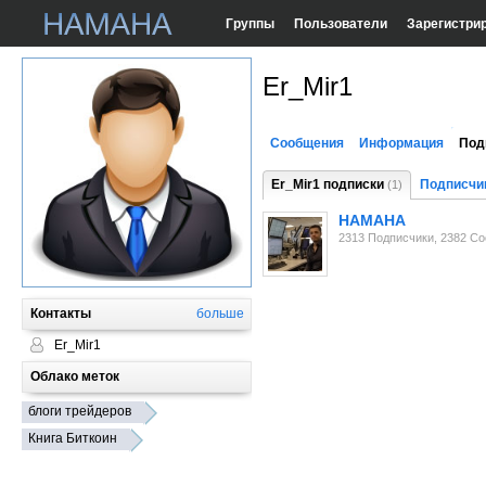
Группы
Пользователи
Зарегистри
Er_Mir1
Сообщения
Информация
Под
Er_Mir1 подписки
Подписчи
(1)
HAMAHA
2313 Подписчики, 2382 С
Контакты
больше
Er_Mir1
Облако меток
блоги трейдеров
Книга Биткоин