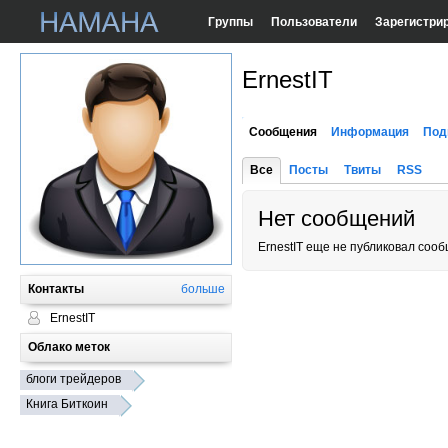
Группы
Пользователи
Зарегистри
ErnestIT
Сообщения
Информация
Под
Все
Посты
Твиты
RSS
Нет сообщений
ErnestIT еще не публиковал соо
Контакты
больше
ErnestIT
Облако меток
блоги трейдеров
Книга Биткоин