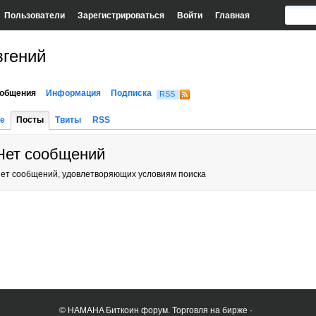
Пользователи
Зарегистрироваться
Войти
Главная
вгений
общения
Информация
Подписка
RSS
е
Посты
Твиты
RSS
Нет сообщений
ет сообщений, удовлетворяющих условиям поиска
© HAMAHA Биткоин форум. Торговля на бирже ·