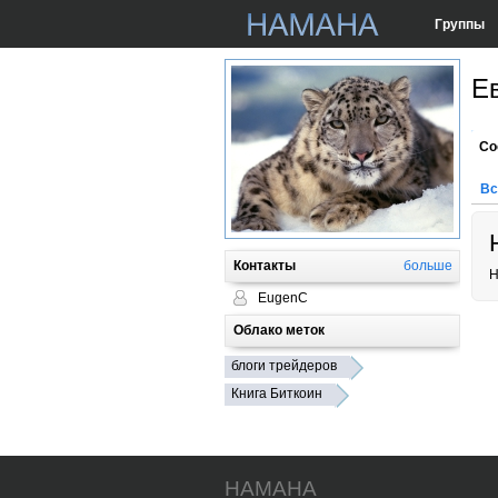
Группы
Е
Со
Вс
Контакты
больше
Н
EugenC
Облако меток
блоги трейдеров
Книга Биткоин
HAMAHA