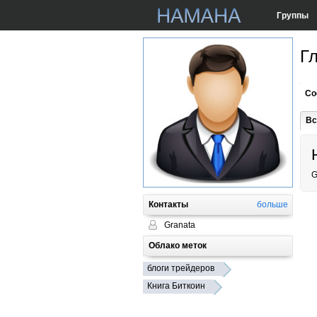
Группы
Г
Со
Вс
G
Контакты
больше
Granata
Облако меток
блоги трейдеров
Книга Биткоин