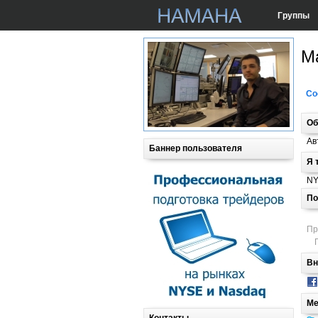
Группы
М
Со
Об
Ав
Баннер пользователя
Я 
NY
По
Пр
Вн
Ме