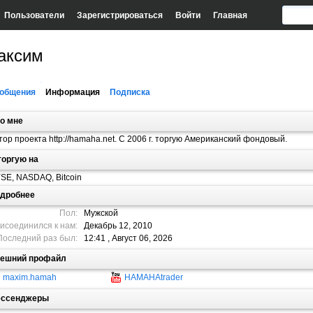
Пользователи
Зарегистрироваться
Войти
Главная
аксим
общения
Информация
Подписка
о мне
тор проекта http://hamaha.net. С 2006 г. торгую Американский фондовый.
торгую на
SE, NASDAQ, Bitcoin
дробнее
Пол:
Мужской
исоединился к нам:
Декабрь 12, 2010
Последний раз был:
12:41 , Август 06, 2026
ешний профайл
maxim.hamah
HAMAHAtrader
ссенджеры