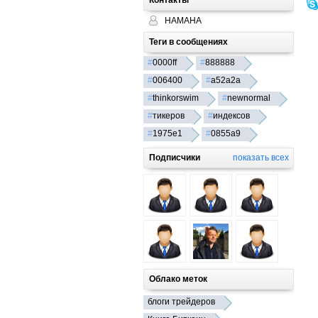
Контакты
HAMAHA
Теги в сообщениях
#
0000ff
#
888888
#
006400
#
a52a2a
#
thinkorswim
#
newnormal
#
тикеров
#
индексов
#
1975e1
#
0855a9
Подписчики
показать всех
Облако меток
блоги трейдеров