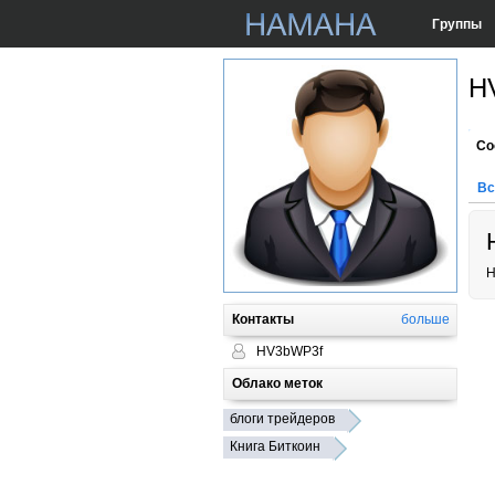
Группы
H
Со
Вс
Н
Контакты
больше
HV3bWP3f
Облако меток
блоги трейдеров
Книга Биткоин