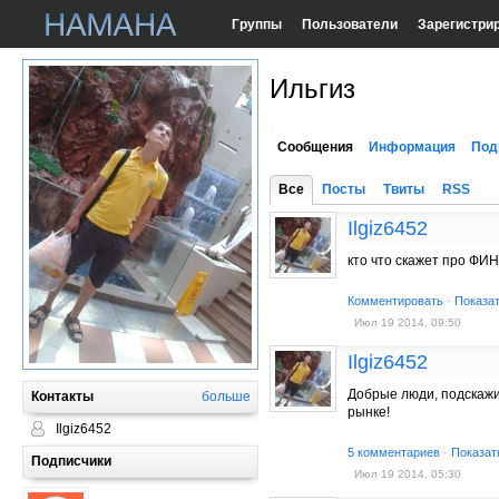
Группы
Пользователи
Зарегистри
Ильгиз
Сообщения
Информация
Под
Все
Посты
Твиты
RSS
Ilgiz6452
кто что скажет про ФИ
Комментировать
·
Показа
Июл 19 2014, 09:50
Ilgiz6452
Добрые люди, подскажит
Контакты
больше
рынке!
Ilgiz6452
5 комментариев
·
Показат
Подписчики
Июл 19 2014, 05:30