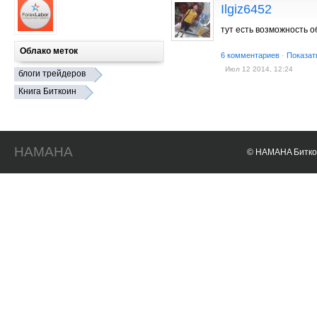
Ilgiz6452
тут есть возможность 
Облако меток
6 комментариев
·
Показат
Июл 12 2014, 12:24
блоги трейдеров
Книга Биткоин
HAMAHA
© HAMAHA Биткои