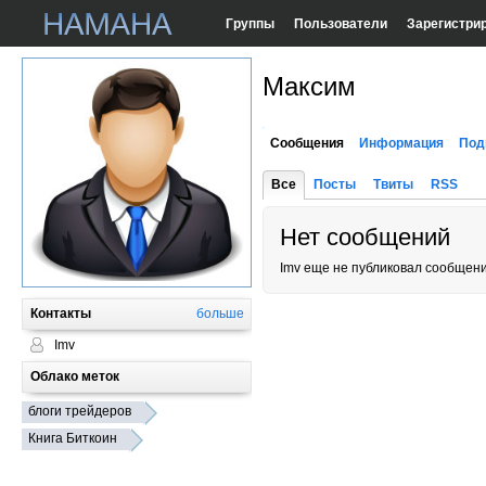
Группы
Пользователи
Зарегистри
Максим
Сообщения
Информация
Под
Все
Посты
Твиты
RSS
Нет сообщений
Imv еще не публиковал сообщени
Контакты
больше
Imv
Облако меток
блоги трейдеров
Книга Биткоин