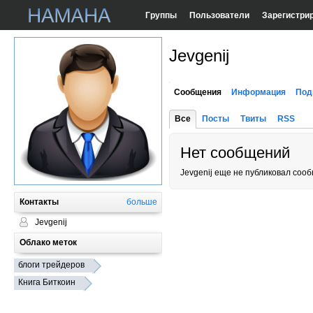
Группы
Пользователи
Зарегистри
Jevgenij
Сообщения
Информация
Под
Все
Посты
Твиты
RSS
Нет сообщений
Jevgenij еще не публиковал соо
Контакты
больше
Jevgenij
Облако меток
блоги трейдеров
Книга Биткоин