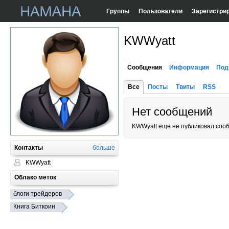
Группы
Пользователи
Зарегистри
KWWyatt
Сообщения
Информация
Под
Все
Посты
Твиты
RSS
Нет сообщений
KWWyatt еще не публиковал соо
Контакты
больше
KWWyatt
Облако меток
блоги трейдеров
Книга Биткоин