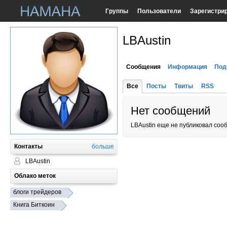
Группы
Пользователи
Зарегистри
LBAustin
Сообщения
Информация
Под
Все
Посты
Твиты
RSS
Нет сообщений
LBAustin еще не публиковал соо
Контакты
больше
LBAustin
Облако меток
блоги трейдеров
Книга Биткоин