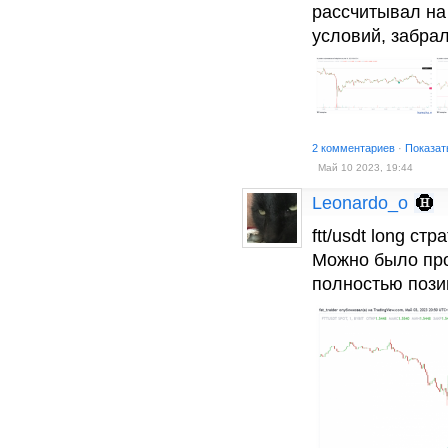
рассчитывал на
условий, забрал
2 комментариев
·
Показат
Май 10 2023, 19:44
Leonardo_o
ftt/usdt long с
Можно было про
полностью пози