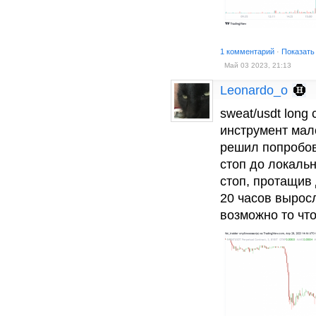
1 комментарий
·
Показать
Май 03 2023, 21:13
Leonardo_o
sweat/usdt long
инструмент мал
решил попробов
стоп до локаль
стоп, протащив 
20 часов выросл
возможно то чт