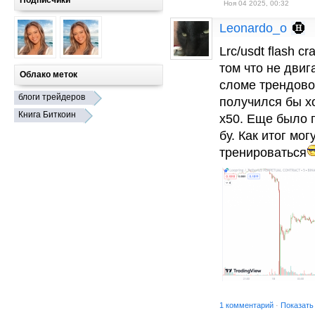
Подписчики
Ноя 04 2025, 00:32
Leonardo_o
Lrc/usdt flash c
том что не двиг
Облако меток
сломе трендово
блоги трейдеров
получился бы х
Книга Биткоин
х50. Еще было 
бу. Как итог мог
тренироваться
1 комментарий
·
Показать