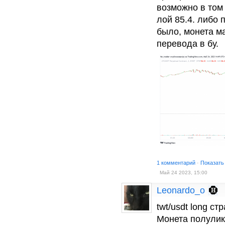
возможно в том
лой 85.4. либо 
было, монета м
перевода в бу.
1 комментарий
·
Показать
Май 24 2023, 15:00
Leonardo_o
twt/usdt long ст
Монета полуликв