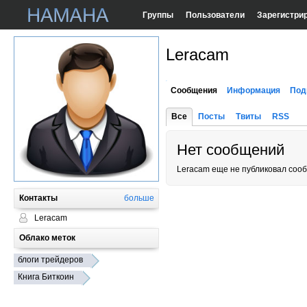
Группы
Пользователи
Зарегистри
Leracam
Сообщения
Информация
Под
Все
Посты
Твиты
RSS
Нет сообщений
Leracam еще не публиковал соо
Контакты
больше
Leracam
Облако меток
блоги трейдеров
Книга Биткоин