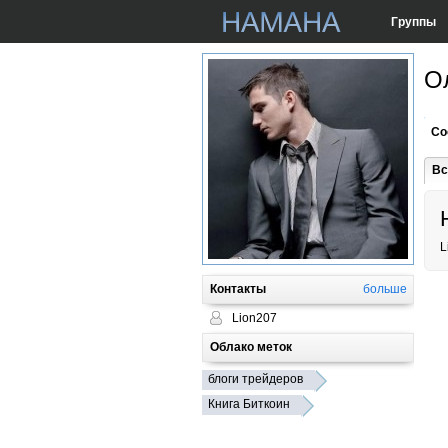
Группы
О
Со
Вс
L
Контакты
больше
Lion207
Облако меток
блоги трейдеров
Книга Биткоин