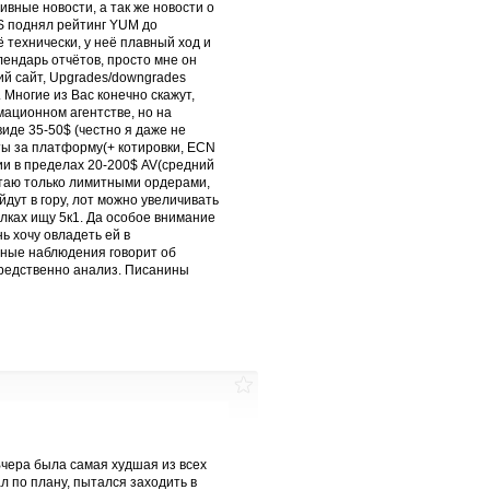
ивные новости, а так же новости о
S поднял рейтинг YUM до
ё технически, у неё плавный ход и
ендарь отчётов, просто мне он
й сайт, Upgrades/downgrades
 Многие из Вас конечно скажут,
ационном агентстве, но на
иде 35-50$ (честно я даже не
аты за платформу(+ котировки, ECN
ции в пределах 20-200$ AV(средний
отаю только лимитными ордерами,
дут в гору, лот можно увеличивать
лках ищу 5к1. Да особое внимание
ь хочу овладеть ей в
ичные наблюдения говорит об
средственно анализ. Писанины
Вчера была самая худшая из всех
л по плану, пытался заходить в