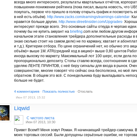
всегда много интересного, результаты квартальных отчётов, корпорат
повышении-понижении рейтинга (пока писал, вышла новость, что UB
покупать, первое что пришло в голову открыть график и посмотреть е
в ней есть объём).
http://www.zacks.com/earnings/earnings-calendar-
Кал
нравится больше других.
http://www.streetinsider.com/Upgrades-
Хороши
интересуют прежде всего. Это основные сайты откуда я черпаю идеи.
почему бы не купить аккуант на
briefing
.com или любом другом информ
начальном этапе становления трейдера дополнительные расходы в в
знаю сколько стоит на самом деле) не по карману, хватает и абонпл
и т.д.). Критерии отбора. По цене ограничений нет, но обычно это ак
объём)= выше 1M. ATR(средний ход в акции)= выше 0,80 центов Раб
иногда выхожу по маркету. Максимальный лот 100 шерс, если дела пой
пропорционально депозиту. Стопы ставлю всегда, соотношение в сде
уделяю ЛЕНТЕ ПРИНТОВ, с неё беру сигналы для входа в рынок. Очен
совершенстве, многие говорят что сейчас она бесполезна, но моё л
обратном. В общем это всё. С понедельника буду выкладывать непо
больше не будет.
4 комментариев
·
Показать полностью
·
Отослать
Июн 07 2013, 15:32
Liqwid
С чистого листа
Июн 07 2013, 10:30
Привет Всем!!! Меня зовут Роман. Я начинающий трейдер-самоучка. 
моих торговых сессий. Были допущены серьёзные ошибки, не торгова