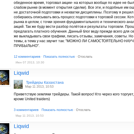
обеденное время, торговал акции- на которых вообще по идее не бы
слабом рынке (в момент открытия сделки). Все эти, и подобные им ош
не достаточной подготовки и нехватки дисциплины. Поэтому я решил с
собираюсь описывать весь процесс подготовки к торговой сессии. Кот
рынка в целом, с точки зрения фундаментального и технического ан
акций. Так же буду вести разбор полётов и результаты торговли. Прош
предлагать платного обучения. Данный блог веду прежде всего для се
же выкладывать свои графики, писать отзывы, замечания, советы. Но
темы, а тема у нас звучит так: "МОЖНО ЛИ САМОСТОЯТЕЛЬНО НА
ПРИБЫЛЬНО".
12 комментариев
·
Показать полностью
·
Отослать
Июн 07 2013, 10:30
Liqwid
Трейдеры Казахстана
Мар 11 2013, 10:53
Приветствую земляки трейдеры. Такой вопрос! Кто через кого торгует
кроме United traiders)
3 комментариев
·
Показать полностью
·
Отослать
Мар 11 2013, 10:53
Liqwid