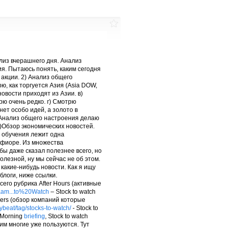
ализ вчерашнего дня. Анализ
я. Пытаюсь понять, каким сегодня
акции. 2) Анализ общего
ю, как торгуется Азия (Asia DOW,
новости приходят из Азии. в)
рю очень редко. г) Смотрю
ет особо идей, а золото в
 Анализ общего настроения делаю
)Обзор экономических новостей.
о обучения лежит одна
афиоре. Из множества
бы даже сказал полезнее всего, но
олезной, ну мы сейчас не об этом.
какие-нибудь новости. Как я ищу
блоги, ниже ссылки.
всего рубрика After Hours (активные
&am...to%20Watch
– Stock to watch
ers (обзор компаний которые
ybeat/tag/stocks-to-watch/
- Stock to
 Morning
briefing
, Stock to watch
им многие уже пользуются. Тут