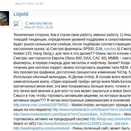
Июн 07 2013, 15:56
Liqwid
С чистого листа
Июн 07 2013, 15:32
Техническая сторона. Как я строю свою работу, именно работу. 1) Ан
текущей тенденции, определения уровней поддержки и сопротивлени
будет рынок сильным или слабым, после подбираю соответствующие 
настроения рынка. а) Смотрю фьючерсы SP500, DJA,
nasdaq
б) Смотр
Nekkei 225, Hang Seng,)- для чего я это делаю?? Очень часто плохие 
Смотрю, как торгуется Европа (Stoxx 600, DAX, CAC 40), ММВБ – смот
фьючерсы, в первую очередь драг металлы и нефтянку. Зачем? Когда н
течении дня неплохо падает, можно поторговать акциями типа NEM.
без просмотра графиков, достаточно процентное изменение %Chg. 5
Использую обычный календарь. 4) Делаю отбор. В основе всего моег
замечательная книга, «Один хороший трейд» автор книги Майк Белл
прочитанных мною книг, эта мне понравилась больше всего, точнее я 
это лично моё мнение и для кого-то она может оказаться и вовсе бесп
Смысл в том, чтобы торговать активными акциями, на которые вышли 
активные акции??? Я читаю иностранные (американские в основном) 
http://www.cnbc.com/id/100796581
- Market insider, интересует прежде 
акции на постмаркете)
http://www.marketwatch.com/Search?m=Column
http://www.marketwatch.com/Search?m=Column&am...%20Shakers
– Mov
торговались активно на предыдущей сессии)
http://blogs.wsj.com/mone
Watch от WSJ
http://www.thestreet.com/author/1132851/Josep...l/all.html
-
http://seekingalpha.com/currents/all
- Очень полезный сайт, может быть 