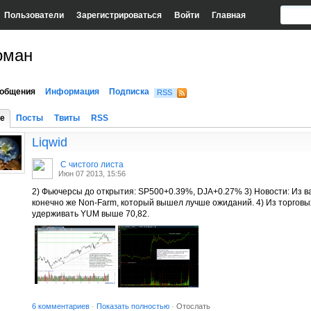
Пользователи
Зарегистрироваться
Войти
Главная
оман
общения
Информация
Подписка
RSS
е
Посты
Твиты
RSS
Liqwid
С чистого листа
Июн 07 2013, 15:56
2) Фьючерсы до открытия: SP500+0.39%, DJA+0.27% 3) Новости: Из в
конечно же Non-Farm, который вышел лучше ожиданий. 4) Из торговых
удерживать YUM выше 70,82.
6 комментариев
·
Показать полностью
·
Отослать