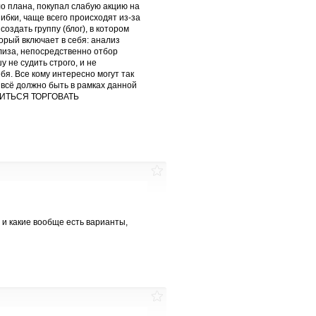
ло плана, покупал слабую акцию на
ибки, чаще всего происходят из-за
оздать группу (блог), в котором
орый включает в себя: анализ
ализа, непосредственно отбор
у не судить строго, и не
бя. Все кому интересно могут так
 всё должно быть в рамках данной
УЧИТЬСЯ ТОРГОВАТЬ
, и какие вообще есть варианты,