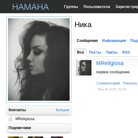
Группы
Пользователи
Зарегистри
Ника
Сообщения
Информация
Под
Все
Посты
Твиты
RSS
MReligiosa
первое сообщение.
1 комментарий
·
Показать
Янв 30 2015, 02:42
Контакты
больше
MReligiosa
Подписчики