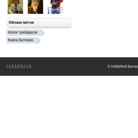
Облако меток
блоги трейдеров
Книга Биткоин
HAMAHA
© HAMAHA Биткои