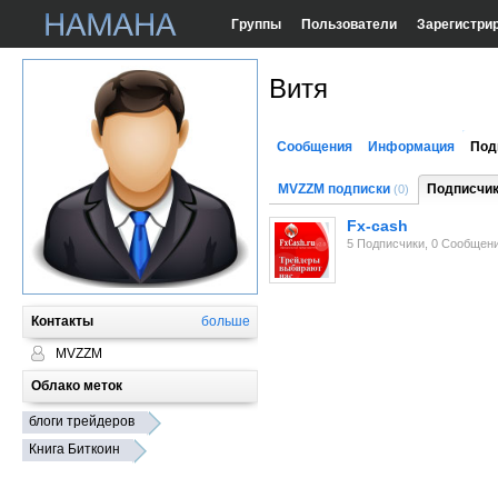
Группы
Пользователи
Зарегистри
Витя
Сообщения
Информация
Под
MVZZM подписки
Подписчи
(0)
Fx-cash
5 Подписчики, 0 Сообщен
Контакты
больше
MVZZM
Облако меток
блоги трейдеров
Книга Биткоин