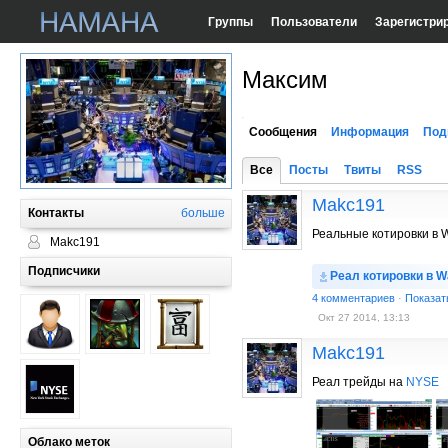
Группы
Пользователи
Зарегистри
Максим
Сообщения
Информация
Под
Все
Посты
Твиты
RSS
Makc191
Контакты
больше
Реальные котировки в W
Makc191
Подписчики
Реал котировки в W
4 комментариев
·
Показат
Окт 27 2014, 13:13
Makc191
Реал трейды на
NYSE
Облако меток