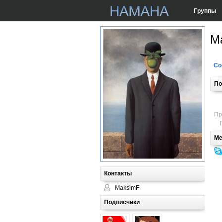
Группы
M
Со
По
Пр
Ме
Контакты
MaksimF
Подписчики