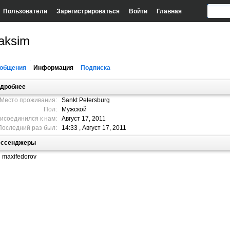
Пользователи
Зарегистрироваться
Войти
Главная
aksim
общения
Информация
Подписка
дробнее
Место проживания:
Sankt Petersburg
Пол:
Мужской
исоединился к нам:
Август 17, 2011
Последний раз был:
14:33 , Август 17, 2011
ссенджеры
maxifedorov