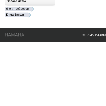
Облако меток
блоги трейдеров
Книга Биткоин
HAMAHA
© HAMAHA Биткои