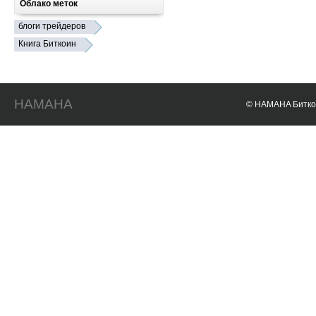
Облако меток
блоги трейдеров
Книга Биткоин
HAMAHA
© HAMAHA Биткои