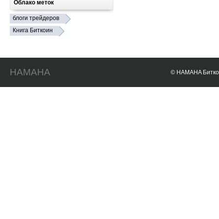
Облако меток
блоги трейдеров
Книга Биткоин
HAMAHA
© HAMAHA Биткои