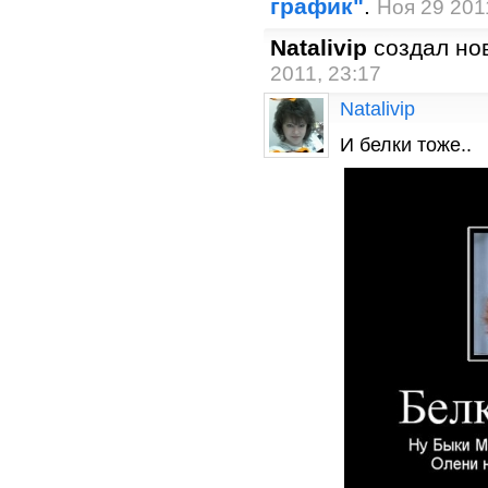
график"
.
Ноя 29 201
Natalivip
создал но
2011, 23:17
Natalivip
И белки тоже..