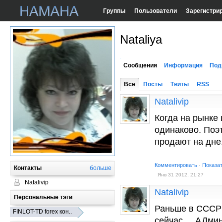
Группы
Пользователи
Зарегистри
Nataliya
Сообщения
Информация
Под
Все
Посты
Твиты
RSS
Natalivip
Когда на рынке
одинаково. Поэ
продают на дн
Комментировать
·
Показа
Контакты
больше
Янв 31 2012, 21:27
Natalivip
Natalivip
Персональные тэги
Раньше в СССР 
FINLOT-TD forex кон..
сейчас.... АДми