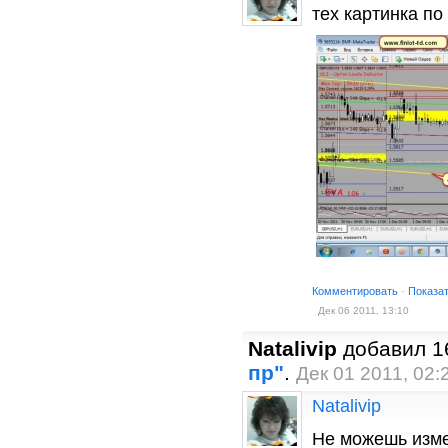
тех картинка п
Комментировать
·
Показа
Дек 06 2011, 13:10
Natalivip
добавил 1
пр"
.
Дек 01 2011, 02:
Natalivip
Не можешь измен