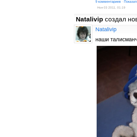
9 комментариев
·
Показат
Ноя 03 2011, 01:19
Natalivip
создал но
Natalivip
наши талисман