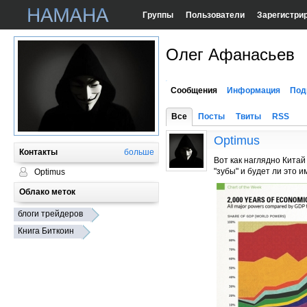
Группы
Пользователи
Зарегистри
Олег Афанасьев
Сообщения
Информация
Под
Все
Посты
Твиты
RSS
Optimus
Контакты
больше
Вот как наглядно Кита
"зубы" и будет ли это
Optimus
Облако меток
блоги трейдеров
Книга Биткоин