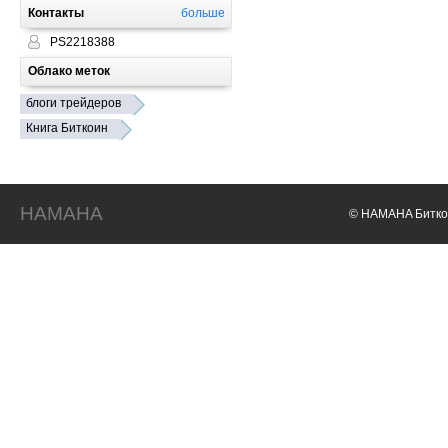
Контакты
больше
PS2218388
Облако меток
блоги трейдеров
Книга Биткоин
HAMAHA
© HAMAHA Биткои