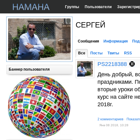
Группы
Пользователи
Зарегистри
СЕРГЕЙ
Сообщения
Информация
Под
Все
Посты
Твиты
RSS
PS2218388
Баннер пользователя
День добрый, в
праздниками. П
вторые уроки о
курс на сайте 
2018г.
2 комментариев
·
Показат
Янв 08 2018, 10:28