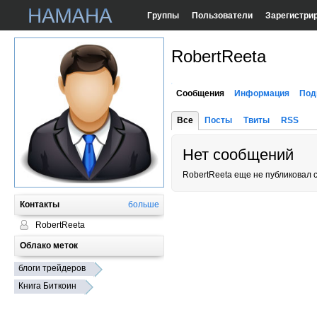
Группы
Пользователи
Зарегистри
RobertReeta
Сообщения
Информация
Под
Все
Посты
Твиты
RSS
Нет сообщений
RobertReeta еще не публиковал 
Контакты
больше
RobertReeta
Облако меток
блоги трейдеров
Книга Биткоин